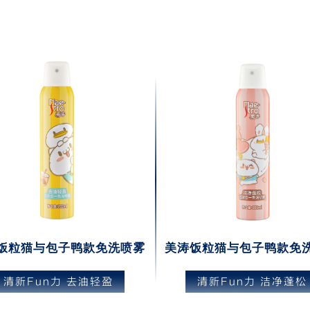
饭粒猫与包子鸭款免洗喷雾
美涛饭粒猫与包子鸭款免
清新Fun力 去油轻盈
清新Fun力 洁净蓬松