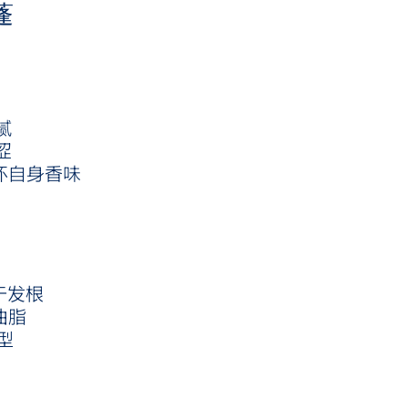
蓬
腻
涩
坏自身香味
于发根
油脂
型