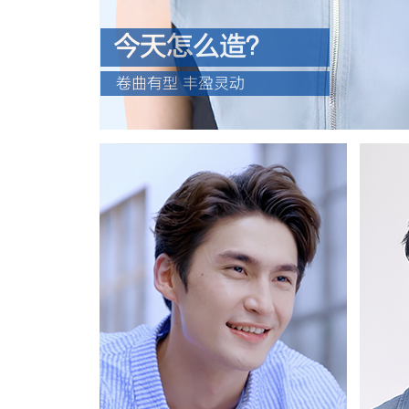
今天怎么造？
卷曲有型 丰盈灵动