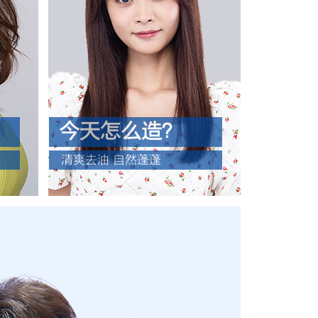
今天怎么造？
清爽去油 自然蓬蓬