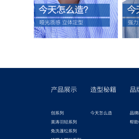
今天怎么造？
今
哑光质感 立体定型
强力
产品展示
造型秘籍
品
创系列
今天怎么造
品牌
美涛羽轻系列
帮助
免洗蓬松系列