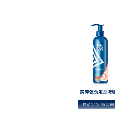
美涛强劲定型啫
强劲定型 持久固