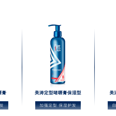
喱膏
美涛定型啫喱膏保湿型
美
发
加强定型 保湿护发