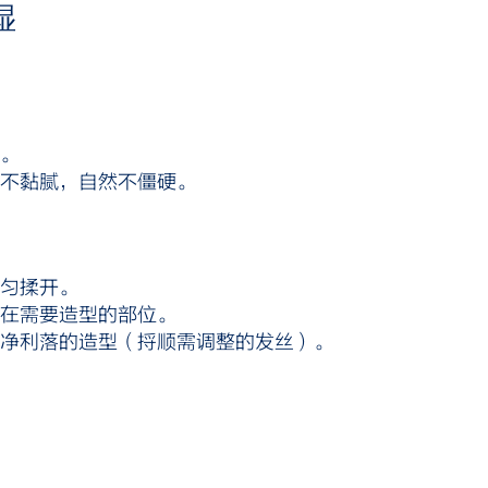
湿
。
爽不黏腻，自然不僵硬。
均匀揉开。
抹在需要造型的部位。
干净利落的造型（捋顺需调整的发丝）。