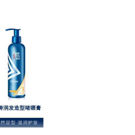
涛润发造型啫喱膏
自然定型 滋润护发