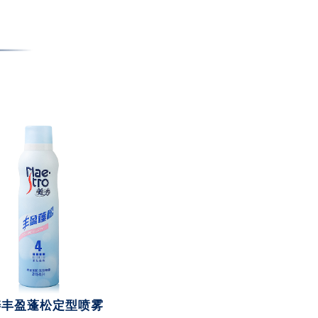
涛丰盈蓬松定型喷雾