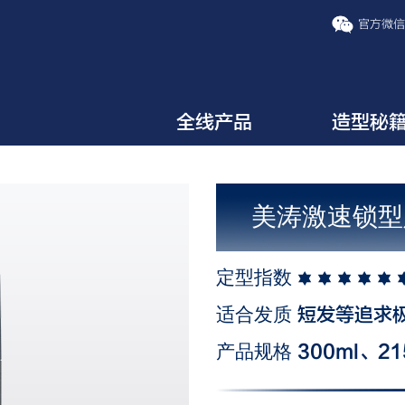
官方微
全线产品
造型秘
美涛激速锁型
定型指数
适合发质
短发等追求
产品规格
300ml、21