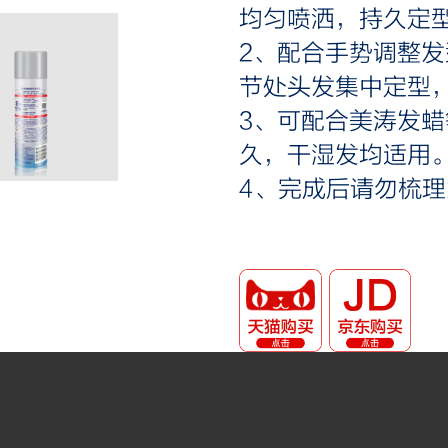
均匀喷洒，持久定
2、配合手势调整
节处头发集中定型
3、可配合美涛发
久，干湿发均适用
4、完成后请勿梳