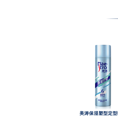
美涛保湿塑型定型